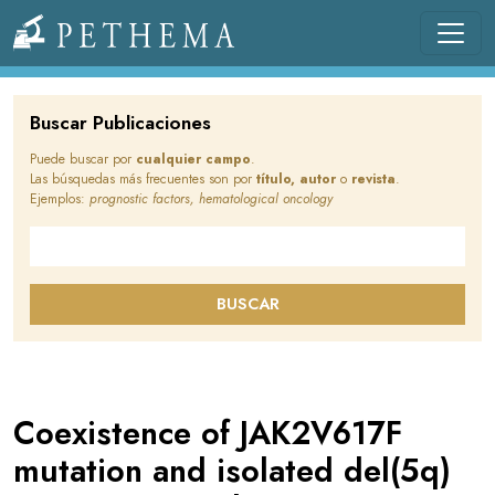
Pasar al contenido principal
Llevamos la investigación en la sangre.
Buscar Publicaciones
Puede buscar por
cualquier campo
.
Las búsquedas más frecuentes son por
título, autor
o
revista
.
Ejemplos:
prognostic factors, hematological oncology
Buscar en este sitio
BUSCAR
Coexistence of JAK2V617F
mutation and isolated del(5q)