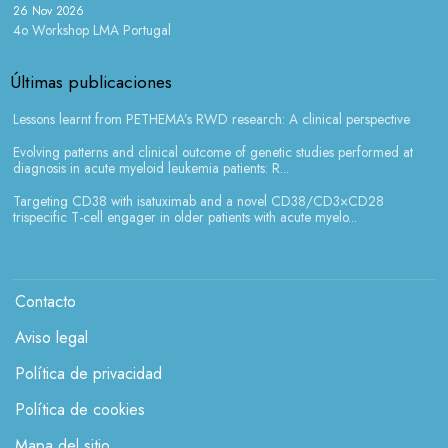
26 Nov 2026
4o Workshop LMA Portugal
Últimas publicaciones
Lessons learnt from PETHEMA’s RWD research: A clinical perspective
Evolving patterns and clinical outcome of genetic studies performed at
diagnosis in acute myeloid leukemia patients: R...
Targeting CD38 with isatuximab and a novel CD38/CD3×CD28
trispecific T-cell engager in older patients with acute myelo...
Menú legales
Contacto
Aviso legal
Política de privacidad
Política de cookies
Mapa del sitio