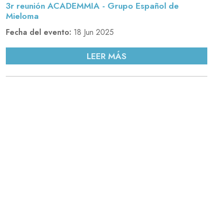
3r reunión ACADEMMIA - Grupo Español de
Mieloma
Fecha del evento:
18 Jun 2025
LEER MÁS
53 Reunión anual PETHEMA 2025
Fecha del evento:
22 Mayo 2025
LEER MÁS
10as Jornadas Valencianas de LMA PETHEMA
Fecha del evento:
31 Mar 2025
LEER MÁS