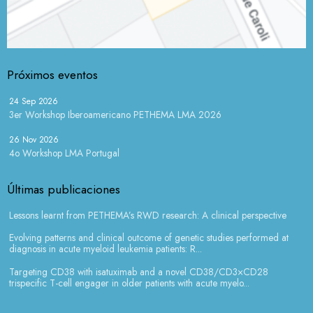
Próximos eventos
24 Sep 2026
3er Workshop Iberoamericano PETHEMA LMA 2026
26 Nov 2026
4o Workshop LMA Portugal
Últimas publicaciones
Lessons learnt from PETHEMA’s RWD research: A clinical perspective
Evolving patterns and clinical outcome of genetic studies performed at
diagnosis in acute myeloid leukemia patients: R...
Targeting CD38 with isatuximab and a novel CD38/CD3×CD28
trispecific T-cell engager in older patients with acute myelo...