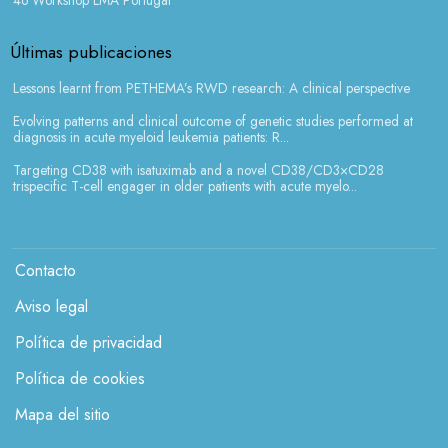
Últimas publicaciones
Lessons learnt from PETHEMA’s RWD research: A clinical perspective
Evolving patterns and clinical outcome of genetic studies performed at
diagnosis in acute myeloid leukemia patients: R...
Targeting CD38 with isatuximab and a novel CD38/CD3×CD28
trispecific T-cell engager in older patients with acute myelo...
Menú legales
Contacto
Aviso legal
Política de privacidad
Política de cookies
Mapa del sitio