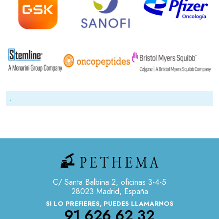
.
C/ Santa Balbina 2, oficinas 3-4-5
28023 Madrid, España
SI LO PREFIERES, PUEDES LLAMARNOS
91 626 62 32