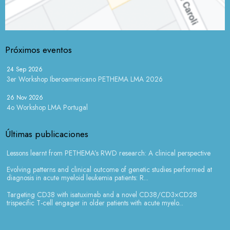
Próximos eventos
24 Sep 2026
3er Workshop Iberoamericano PETHEMA LMA 2026
26 Nov 2026
4o Workshop LMA Portugal
Últimas publicaciones
Lessons learnt from PETHEMA’s RWD research: A clinical perspective
Evolving patterns and clinical outcome of genetic studies performed at
diagnosis in acute myeloid leukemia patients: R...
Targeting CD38 with isatuximab and a novel CD38/CD3×CD28
trispecific T-cell engager in older patients with acute myelo...