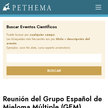
Pasar al contenido principal
Llevamos la investigación en la sangre.
Buscar Eventos Científicos
Puede buscar por
cualquier campo
.
Las búsquedas más frecuentes son por
título
o
descripción del
evento
.
Ejemplos:
save the date, curso experto universitario
Buscar en este sitio
BUSCAR
Reunión del Grupo Español de
Mieloma Múltiple (GEM)