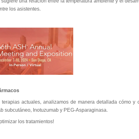
ugiere una relación entre la temperatura ambiente y el desarr
tre los asistentes.
fármacos
s terapias actuales, analizamos de manera detallada cómo y
mab subcutáneo, Inotuzumab y PEG-Asparaginasa.
timizar los tratamientos!