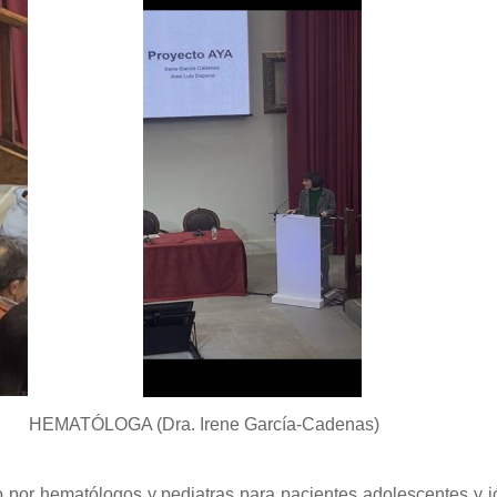
MATÓLOGA (Dra. Irene García-Cadenas)
o por hematólogos y pediatras para pacientes adolescentes y 