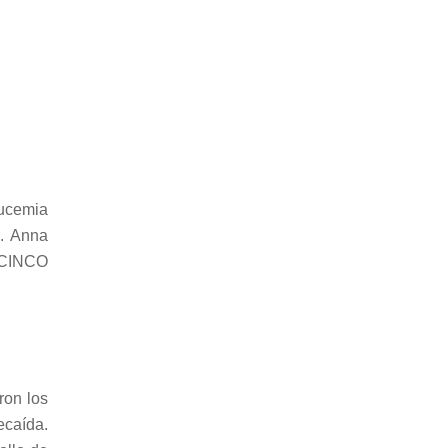
eucemia
a. Anna
n CINCO
ron los
ecaída.