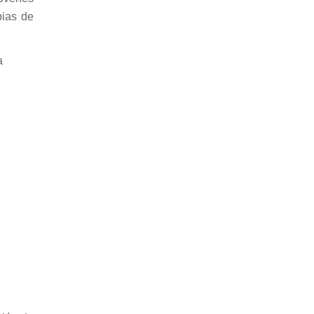
pias de
a