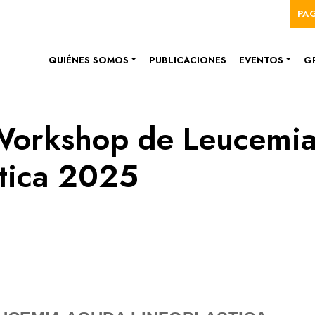
Me
Pasar al contenido principal
PA
Navegación principal
QUIÉNES SOMOS
PUBLICACIONES
EVENTOS
G
 Workshop de Leucemi
tica 2025