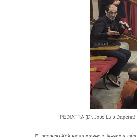
PEDIATRA (Dr. José Luís Dapena) HE
El proyecto AYA es un proyecto llevado a cab