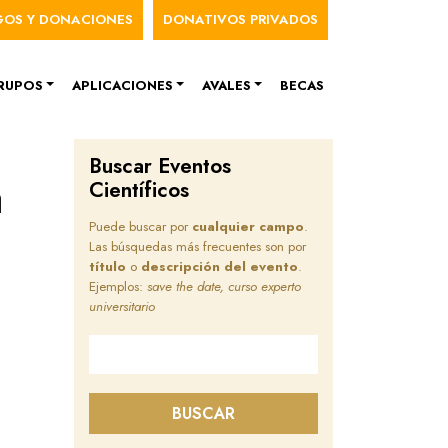
nú de cuenta de usuario
GOS Y DONACIONES
DONATIVOS PRIVADOS
RUPOS
APLICACIONES
AVALES
BECAS
Buscar Eventos
a
Científicos
Puede buscar por
cualquier campo
.
Las búsquedas más frecuentes son por
título
o
descripción del evento
.
Ejemplos:
save the date, curso experto
universitario
Buscar en este sitio
BUSCAR