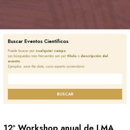
Buscar Eventos Científicos
Puede buscar por
cualquier campo
.
Las búsquedas más frecuentes son por
título
o
descripción del
evento
.
Ejemplos:
save the date, curso experto universitario
Buscar en este sitio
BUSCAR
12º Workshop anual de LMA