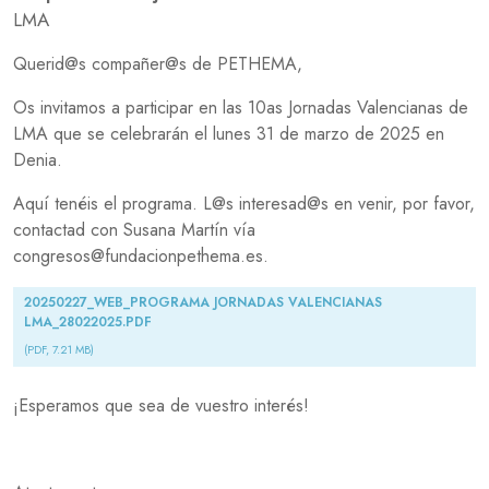
LMA
Querid@s compañer@s de PETHEMA,
Os invitamos a participar en las 10as Jornadas Valencianas de
LMA que se celebrarán el lunes 31 de marzo de 2025 en
Denia.
Aquí tenéis el programa. L@s interesad@s en venir, por favor,
contactad con Susana Martín vía
congresos@fundacionpethema.es.
Document
20250227_WEB_PROGRAMA JORNADAS VALENCIANAS
LMA_28022025.PDF
(PDF, 7.21 MB)
¡Esperamos que sea de vuestro interés!