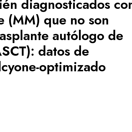
cién diagnosticados co
e (MM) que no son
rasplante autólogo de
ASCT): datos de
Alcyone-optimizado