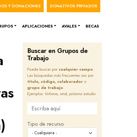
nú de cuenta de usuario
GOS Y DONACIONES
DONATIVOS PRIVADOS
RUPOS
APLICACIONES
AVALES
BECAS
Buscar en Grupos de
a
Trabajo
Puede buscar por
cualquier campo
.
Las búsquedas más frecuentes son por
título, código, colaborador
o
ras
grupo de trabajo
.
Ejemplos:
linfoma, smd, próximo estudio
,
Buscar en este sitio
)
Tipo de recurso