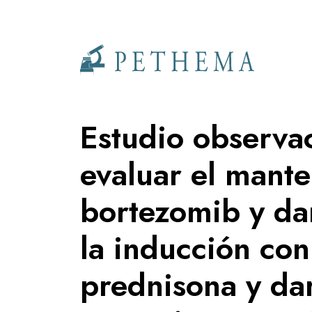
Llevamos la investigación en la sangre.
Estudio observa
evaluar el mant
bortezomib y da
la inducción con
prednisona y d