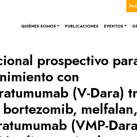
Me
Pasar al contenido principal
PA
Navegación principal
QUIÉNES SOMOS
PUBLICACIONES
EVENTOS
G
cional prospectivo par
enimiento con
ratumumab (V-Dara) t
 bortezomib, melfalan
aratumumab (VMP-Dara