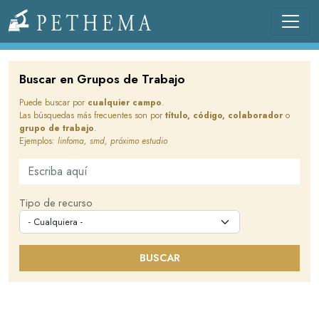
Pasar al contenido principal
Llevamos la investigación en la sangre.
Buscar en Grupos de Trabajo
Puede buscar por
cualquier campo
.
Las búsquedas más frecuentes son por
título, código, colaborador
o
grupo de trabajo
.
Ejemplos:
linfoma, smd, próximo estudio
Buscar en este sitio
Tipo de recurso
BUSCAR