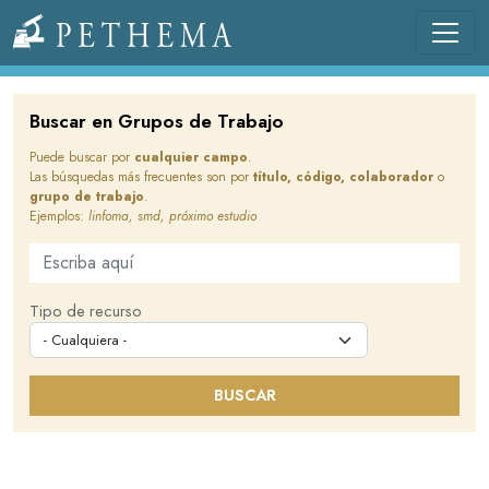
Pasar al contenido principal
Llevamos la investigación en la sangre.
Buscar en Grupos de Trabajo
Puede buscar por
cualquier campo
.
Las búsquedas más frecuentes son por
título, código, colaborador
o
grupo de trabajo
.
Ejemplos:
linfoma, smd, próximo estudio
Buscar en este sitio
Tipo de recurso
BUSCAR