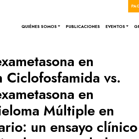
Me
Pasar al contenido principal
PA
Navegación principal
QUIÉNES SOMOS
PUBLICACIONES
EVENTOS
G
exametasona en
 Ciclofosfamida vs.
exametasona en
ieloma Múltiple en
rio: un ensayo clínico