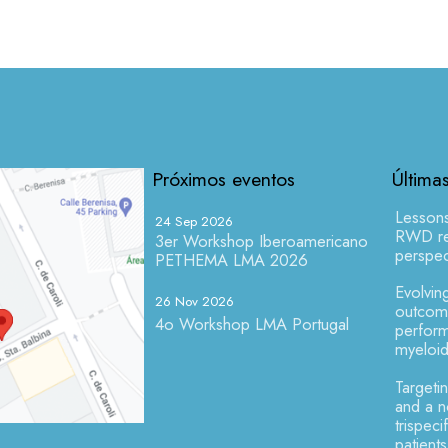
Próximos eventos
Última
Lesson
24 Sep 2026
RWD res
3er Workshop Iberoamericano
perspec
PETHEMA LMA 2026
Evolving
26 Nov 2026
outcome
4o Workshop LMA Portugal
perform
myeloid
Targeti
and a 
trispeci
patient