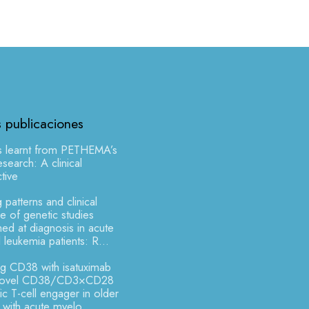
s publicaciones
s learnt from PETHEMA’s
earch: A clinical
tive
 patterns and clinical
 of genetic studies
ed at diagnosis in acute
 leukemia patients: R...
ng CD38 with isatuximab
novel CD38/CD3×CD28
fic T-cell engager in older
s with acute myelo...