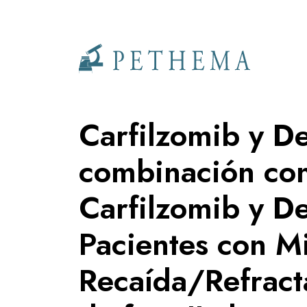
Llevamos la investigación en la sangre.
Carfilzomib y D
combinación con
Carfilzomib y D
Pacientes con M
Recaída/Refracta