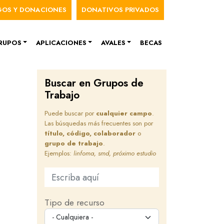
nú de cuenta de usuario
GOS Y DONACIONES
DONATIVOS PRIVADOS
RUPOS
APLICACIONES
AVALES
BECAS
Buscar en Grupos de
Trabajo
Puede buscar por
cualquier campo
.
Las búsquedas más frecuentes son por
título, código, colaborador
o
grupo de trabajo
.
Ejemplos:
linfoma, smd, próximo estudio
Buscar en este sitio
Tipo de recurso