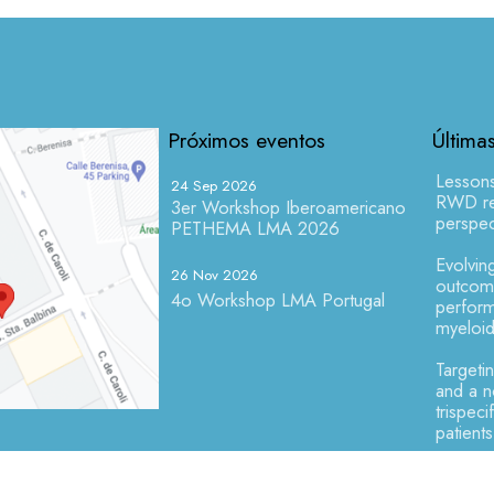
Próximos eventos
Última
Lesson
24 Sep 2026
RWD res
3er Workshop Iberoamericano
perspec
PETHEMA LMA 2026
Evolving
26 Nov 2026
outcome
4o Workshop LMA Portugal
perform
myeloid
Targeti
and a 
trispeci
patient