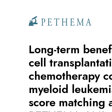
Llevamos la investigación en la sangre.
Long-term benef
cell transplantat
chemotherapy co
myeloid leukemia
score matching a