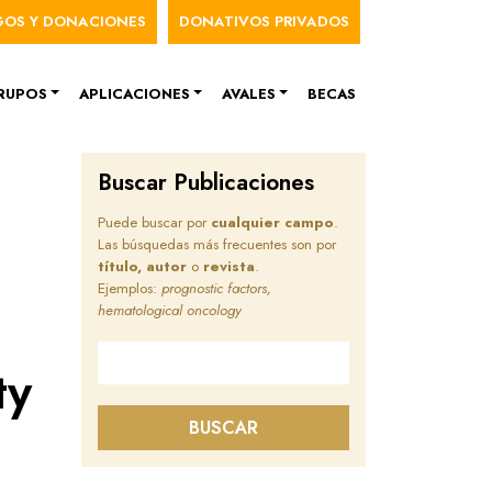
nú de cuenta de usuario
GOS Y DONACIONES
DONATIVOS PRIVADOS
RUPOS
APLICACIONES
AVALES
BECAS
Buscar Publicaciones
Puede buscar por
cualquier campo
.
Las búsquedas más frecuentes son por
título, autor
o
revista
.
Ejemplos:
prognostic factors,
hematological oncology
Buscar en este sitio
ty
BUSCAR