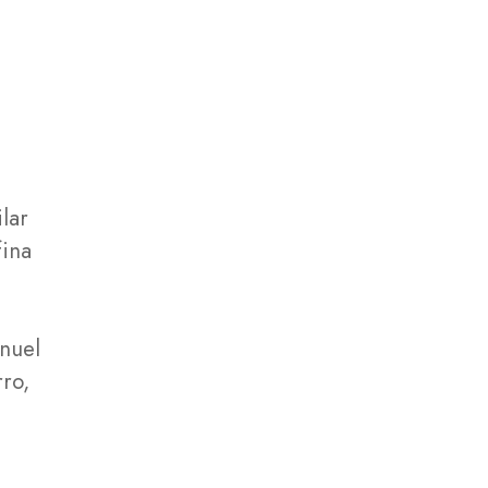
lar
fina
anuel
rro,
e