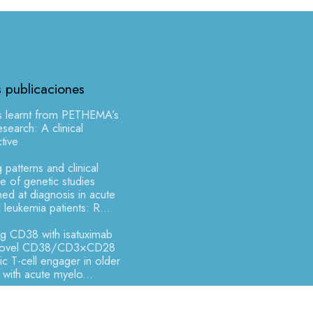
s publicaciones
s learnt from PETHEMA’s
earch: A clinical
tive
 patterns and clinical
 of genetic studies
ed at diagnosis in acute
 leukemia patients: R...
ng CD38 with isatuximab
novel CD38/CD3×CD28
fic T-cell engager in older
s with acute myelo...