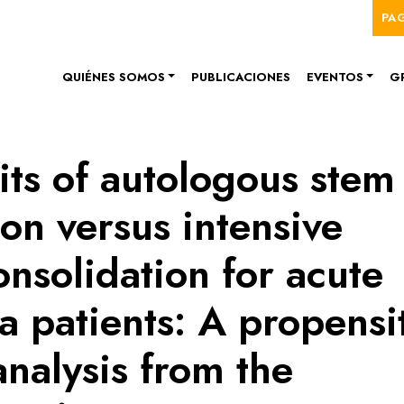
Me
Pasar al contenido principal
PA
Navegación principal
QUIÉNES SOMOS
PUBLICACIONES
EVENTOS
G
its of autologous stem
ion versus intensive
nsolidation for acute
 patients: A propensi
nalysis from the