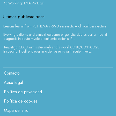
4o Workshop LMA Portugal
Últimas publicaciones
Lessons learnt from PETHEMA’s RWD research: A clinical perspective
Evolving patterns and clinical outcome of genetic studies performed at
diagnosis in acute myeloid leukemia patients: R...
Targeting CD38 with isatuximab and a novel CD38/CD3×CD28
trispecific T-cell engager in older patients with acute myelo...
Menú legales
Contacto
Aviso legal
Política de privacidad
Política de cookies
Mapa del sitio