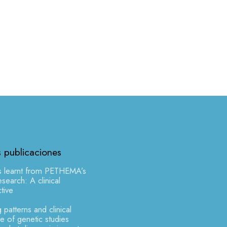
s publicaciones
s learnt from PETHEMA’s
earch: A clinical
tive
 patterns and clinical
 of genetic studies