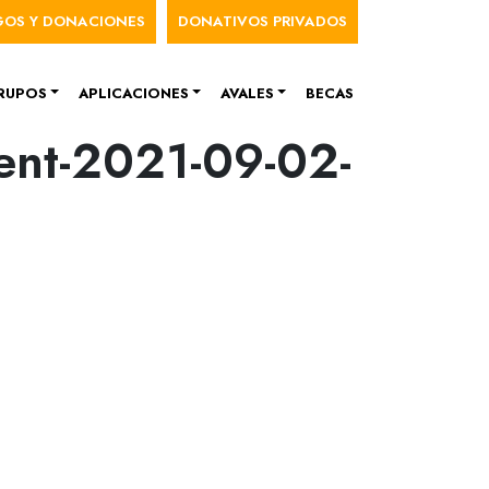
nú de cuenta de usuario
GOS Y DONACIONES
DONATIVOS PRIVADOS
RUPOS
APLICACIONES
AVALES
BECAS
ment-2021-09-02-