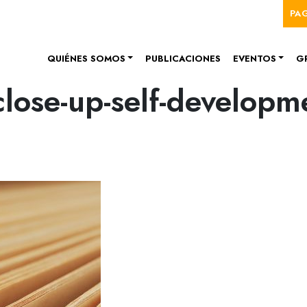
Me
Pasar al contenido principal
PA
Navegación principal
QUIÉNES SOMOS
PUBLICACIONES
EVENTOS
G
close-up-self-develop