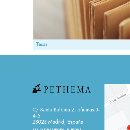
Tasas
C/ Santa Balbina 2, oficinas 3-
4-5
28023 Madrid, España
SI LO PREFIERES, PUEDES