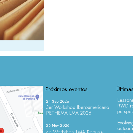
Próximos eventos
Última
Lesson
24 Sep 2026
RWD res
3er Workshop Iberoamericano
perspec
PETHEMA LMA 2026
Evolving
26 Nov 2026
outcome
4o Workshop LMA Portugal