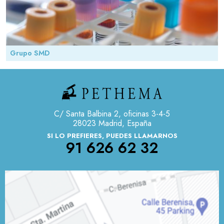
Grupo SMD
C/ Santa Balbina 2, oficinas 3-4-5
28023 Madrid, España
SI LO PREFIERES, PUEDES LLAMARNOS
91 626 62 32