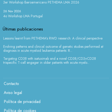
3er Workshop Iberoamericano PETHEMA LMA 2026
26 Nov 2026
4o Workshop LMA Portugal
Últimas publicaciones
Lessons learnt from PETHEMA’s RWD research: A clinical perspective
Evolving patterns and clinical outcome of genetic studies performed at
diagnosis in acute myeloid leukemia patients: R...
Targeting CD38 with isatuximab and a novel CD38/CD3×CD28
trispecific T-cell engager in older patients with acute myelo...
Menú legales
Contacto
Aviso legal
Política de privacidad
Política de cookies