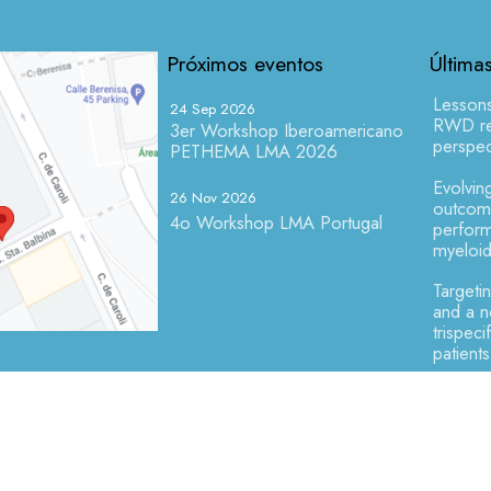
Próximos eventos
Última
Lesson
24 Sep 2026
RWD res
3er Workshop Iberoamericano
perspec
PETHEMA LMA 2026
Evolving
26 Nov 2026
outcome
4o Workshop LMA Portugal
perform
myeloid
Targeti
and a 
trispeci
patient
de privacidad
Política de cookies
Mapa del sitio