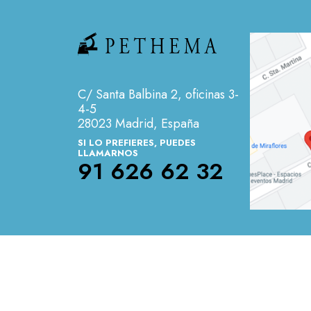
C/ Santa Balbina 2, oficinas 3-
4-5
28023 Madrid, España
SI LO PREFIERES, PUEDES
LLAMARNOS
91 626 62 32
Menú legales
Contacto
Aviso legal
Política 