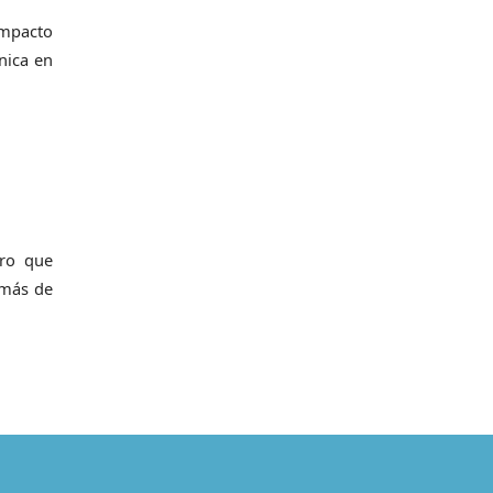
impacto
nica en
cro que
 más de