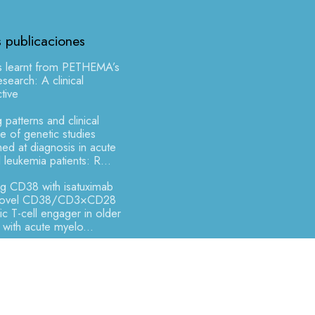
s publicaciones
s learnt from PETHEMA’s
earch: A clinical
tive
 patterns and clinical
 of genetic studies
ed at diagnosis in acute
 leukemia patients: R...
ng CD38 with isatuximab
novel CD38/CD3×CD28
fic T-cell engager in older
s with acute myelo...