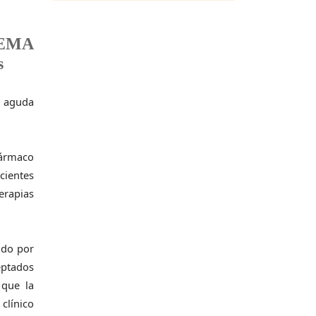
THEMA
s
e aguda
ármaco
cientes
erapias
ado por
eptados
 que la
clínico