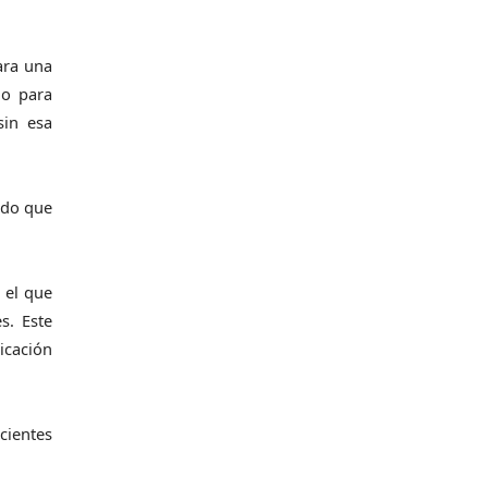
ara una
do para
sin esa
ndo que
 el que
s. Este
icación
cientes