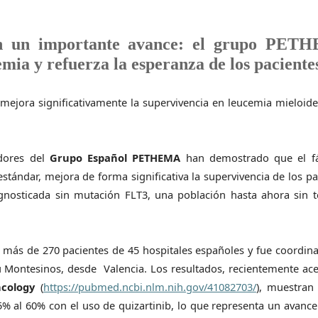
ran un importante avance: el grupo PE
mia y refuerza la esperanza de los paciente
ejora significativamente la supervivencia en leucemia mieloid
adores del
Grupo Español PETHEMA
han demostrado que el f
stándar, mejora de forma significativa la supervivencia de los pa
gnosticada sin mutación FLT3, una población hasta ahora sin t
 más de 270 pacientes de 45 hospitales españoles y fue coordin
u Montesinos, desde Valencia. Los resultados, recientemente ac
ncology
(
https://pubmed.ncbi.nlm.nih.gov/41082703/
), muestran
% al 60% con el uso de quizartinib, lo que representa un avance 