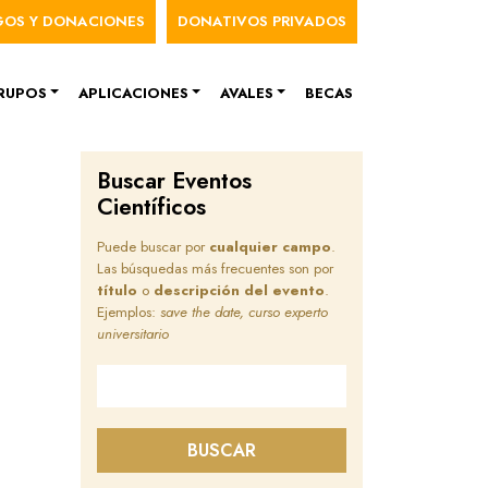
nú de cuenta de usuario
GOS Y DONACIONES
DONATIVOS PRIVADOS
RUPOS
APLICACIONES
AVALES
BECAS
Buscar Eventos
Científicos
Puede buscar por
cualquier campo
.
Las búsquedas más frecuentes son por
título
o
descripción del evento
.
Ejemplos:
save the date, curso experto
universitario
Buscar en este sitio
BUSCAR