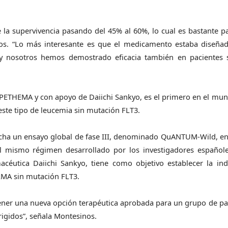
la supervivencia pasando del 45% al 60%, lo cual es bastante p
nos. “Lo más interesante es que el medicamento estaba diseña
y nosotros hemos demostrado eficacia también en pacientes 
 PETHEMA y con apoyo de Daiichi Sankyo, es el primero en el mu
 este tipo de leucemia sin mutación FLT3.
rcha un ensayo global de fase III, denominado QuANTUM-Wild, en
 el mismo régimen desarrollado por los investigadores españole
céutica Daiichi Sankyo, tiene como objetivo establecer la ind
 LMA sin mutación FLT3.
tener una nueva opción terapéutica aprobada para un grupo de pa
igidos”, señala Montesinos.