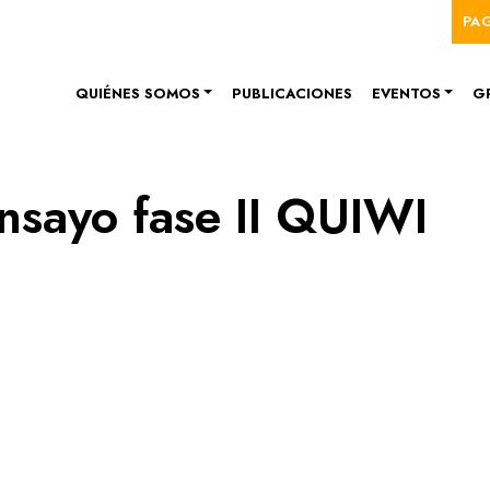
Me
Pasar al contenido principal
PA
Navegación principal
QUIÉNES SOMOS
PUBLICACIONES
EVENTOS
G
nsayo fase II QUIWI