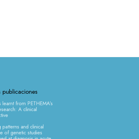
s publicaciones
s learnt from PETHEMA’s
earch: A clinical
tive
 patterns and clinical
 of genetic studies
ed at diagnosis in acute