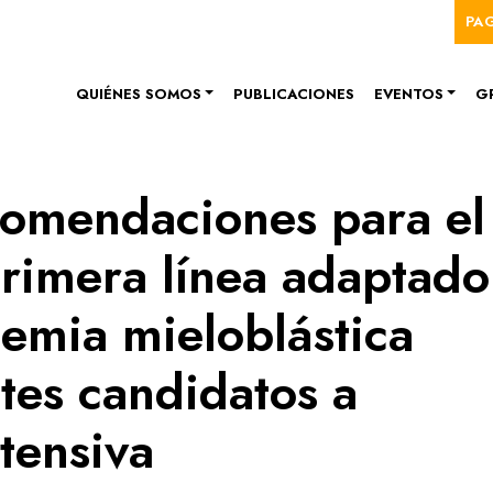
Me
Pasar al contenido principal
PA
Navegación principal
QUIÉNES SOMOS
PUBLICACIONES
EVENTOS
G
mendaciones para el
rimera línea adaptado
cemia mieloblástica
tes candidatos a
tensiva