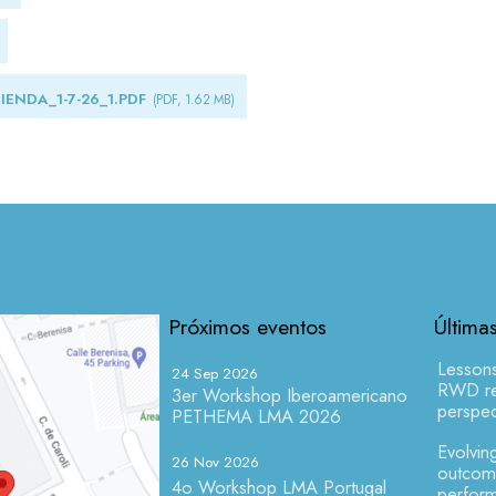
NDA_1-7-26_1.PDF
(PDF, 1.62 MB)
Próximos eventos
Última
Lesson
24 Sep 2026
RWD res
3er Workshop Iberoamericano
perspec
PETHEMA LMA 2026
Evolving
26 Nov 2026
outcome
4o Workshop LMA Portugal
perform