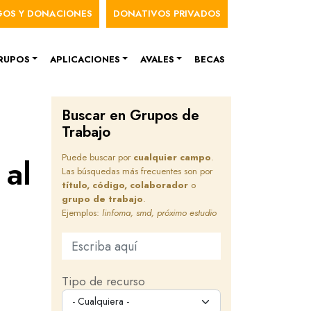
nú de cuenta de usuario
GOS Y DONACIONES
DONATIVOS PRIVADOS
RUPOS
APLICACIONES
AVALES
BECAS
Buscar en Grupos de
Trabajo
Puede buscar por
cualquier campo
.
 al
Las búsquedas más frecuentes son por
título, código, colaborador
o
grupo de trabajo
.
Ejemplos:
linfoma, smd, próximo estudio
Buscar en este sitio
Tipo de recurso