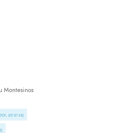
u Montesinos
(PDF, 557.87 KB)
B)