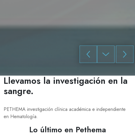
Llevamos la investigación en la
sangre.
Enviado
PETHEMA investigación clínica académica e independiente
por
en Hematología.
chechu
el
Lo último en Pethema
Mar,