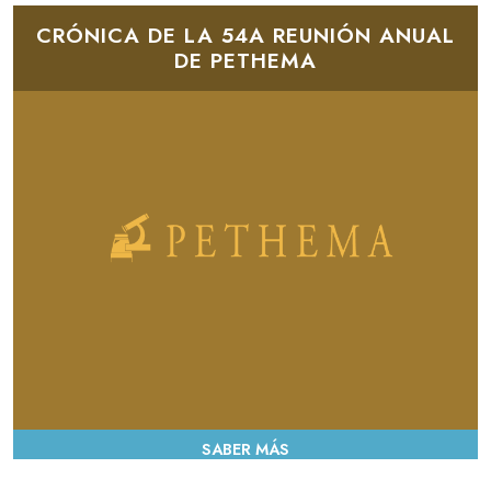
08/02/2022
-
CRÓNICA DE LA 54A REUNIÓN ANUAL
16:48
DE PETHEMA
SABER MÁS