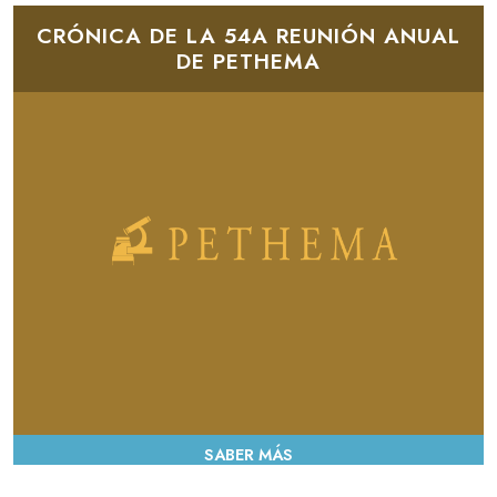
08/02/2022
-
CRÓNICA DE LA 54A REUNIÓN ANUAL
16:48
DE PETHEMA
SABER MÁS