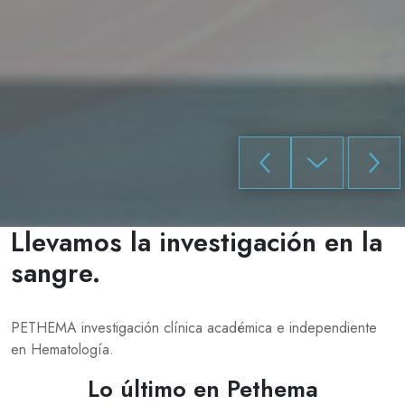
Llevamos la investigación en la
sangre.
Enviado
PETHEMA investigación clínica académica e independiente
por
en Hematología.
chechu
el
Lo último en Pethema
Mar,